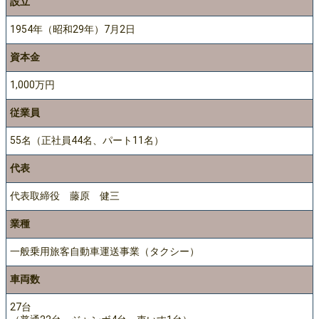
設立
1954年（昭和29年）7月2日
資本金
1,000万円
従業員
55名（正社員44名、パート11名）
代表
代表取締役 藤原 健三
業種
一般乗用旅客自動車運送事業（タクシー）
車両数
27台