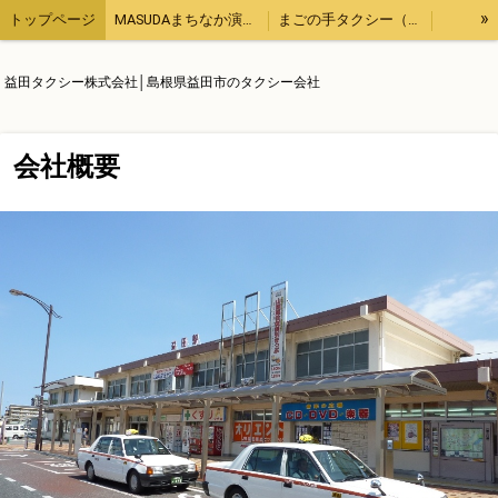
»
トップページ
MASUDAまちなか演奏会
まごの手タクシー（用事の代行、飲食のテイクアウトなど）
観光タクシー
他にもこんなタクシー業務
【ブログ】１日１ブログ
益田タクシー株式会社│島根県益田市のタクシー会社
求人情報
運輸安全マネジメント
会社概要
会社概要