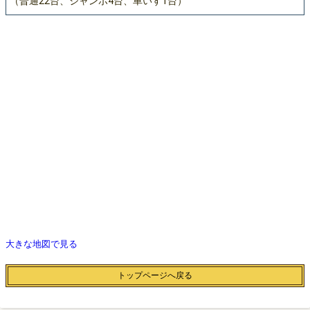
（普通22台、ジャンボ4台、車いす1台）
大きな地図で見る
トップページへ戻る